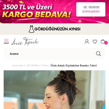
00
00
00
00
GÜN
SA
DK
SN
GÖRDÜĞÜNÜZÜN AYNISI
Önlü Arkalı Giyilebilen Bambu Tshirt
Anasayfa
ÜST GİYİM
T-shirt