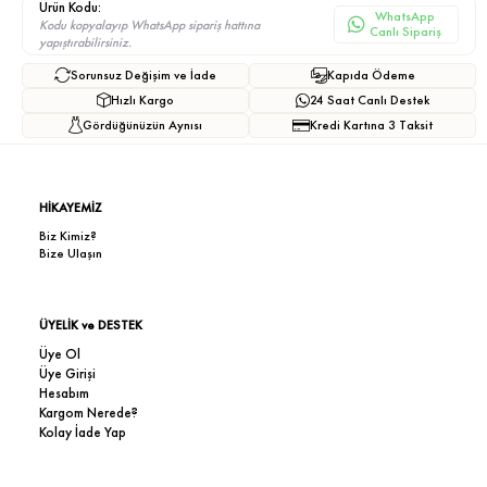
Ürün Kodu:
WhatsApp
Kodu kopyalayıp WhatsApp sipariş hattına
Canlı Sipariş
yapıştırabilirsiniz.
Sorunsuz Değişim ve İade
Kapıda Ödeme
Hızlı Kargo
24 Saat Canlı Destek
Gördüğünüzün Aynısı
Kredi Kartına 3 Taksit
HİKAYEMİZ
Biz Kimiz?
Bize Ulaşın
ÜYELİK ve DESTEK
Üye Ol
Üye Girişi
Hesabım
Kargom Nerede?
Kolay İade Yap