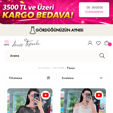
00
00
00
00
GÜN
SA
DK
SN
GÖRDÜĞÜNÜZÜN AYNISI
Panço
Anasayfa
DIŞ GİYİM
Filtreleme
Sıralama