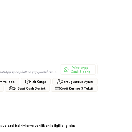
WhatsApp
Canlı Sipariş
sApp sipariş hattına yapıştırabilirsiniz.
m ve İade
Hızlı Kargo
Gördüğünüzün Aynısı
24 Saat Canlı Destek
Kredi Kartına 3 Taksit
ye özel indirimler ve yenilikler ile ilgili bilgi alın