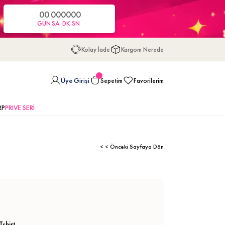
00
00
00
00
GÜN
SA
DK
SN
Kolay İade
Kargom Nerede
Üye Girişi
Sepetim
Favorilerim
RP
PRIVE SERİ
< < Önceki Sayfaya Dön
Tshirt