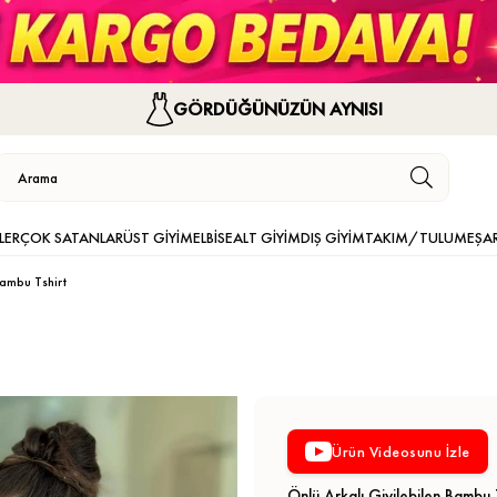
GÖRDÜĞÜNÜZÜN AYNISI
LER
ÇOK SATANLAR
ÜST GİYİM
ELBİSE
ALT GİYİM
DIŞ GİYİM
TAKIM/TULUM
EŞA
Bambu Tshirt
Ürün Videosunu İzle
Önlü Arkalı Giyilebilen Bambu 