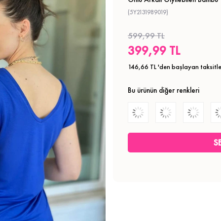
(5Y2131989019)
599,99 TL
399,99 TL
146,66 TL
'den başlayan taksitle
Bu ürünün diğer renkleri