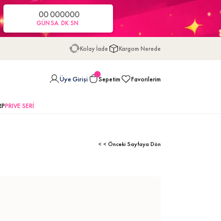
00
00
00
00
GÜN
SA
DK
SN
Kolay İade
Kargom Nerede
Üye Girişi
Sepetim
Favorilerim
RP
PRIVE SERİ
< < Önceki Sayfaya Dön