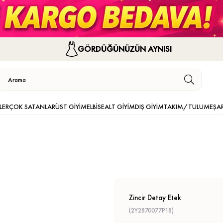
GÖRDÜĞÜNÜZÜN AYNISI
LER
ÇOK SATANLAR
ÜST GİYİM
ELBİSE
ALT GİYİM
DIŞ GİYİM
TAKIM/TULUM
EŞA
Zincir Detay Etek
(2Y2870077P18)