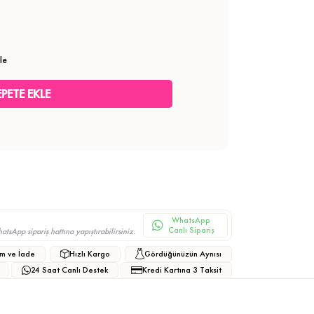
le
WhatsApp
Canlı Sipariş
sApp sipariş hattına yapıştırabilirsiniz.
m ve İade
Hızlı Kargo
Gördüğünüzün Aynısı
24 Saat Canlı Destek
Kredi Kartına 3 Taksit