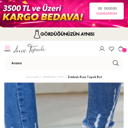
00
00
00
00
GÜN
SA
DK
SN
GÖRDÜĞÜNÜZÜN AYNISI
Zımbalı Kısa Topuk Bot
Anasayfa
AYAKKABI
BOT