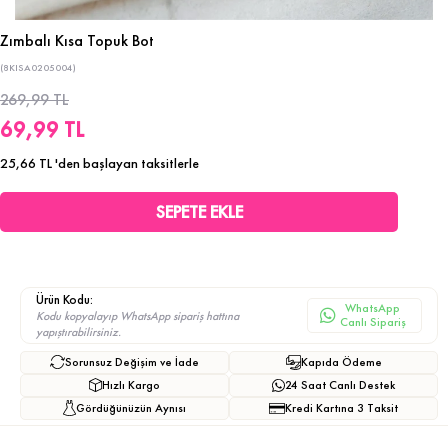
Zımbalı Kısa Topuk Bot
(8KISA0205004)
269,99 TL
69,99 TL
25,66 TL
'den başlayan taksitlerle
Ürün Kodu:
WhatsApp
Kodu kopyalayıp WhatsApp sipariş hattına
Canlı Sipariş
yapıştırabilirsiniz.
Sorunsuz Değişim ve İade
Kapıda Ödeme
Hızlı Kargo
24 Saat Canlı Destek
Gördüğünüzün Aynısı
Kredi Kartına 3 Taksit