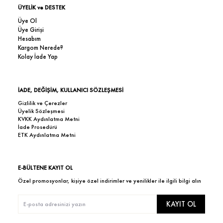
ÜYELİK ve DESTEK
Üye Ol
Üye Girişi
Hesabım
Kargom Nerede?
Kolay İade Yap
İADE, DEĞİŞİM, KULLANICI SÖZLEŞMESİ
Gizlilik ve Çerezler
Üyelik Sözleşmesi
KVKK Aydınlatma Metni
İade Prosedürü
ETK Aydınlatma Metni
E-BÜLTENE KAYIT OL
Özel promosyonlar, kişiye özel indirimler ve yenilikler ile ilgili bilgi alın
KAYIT OL