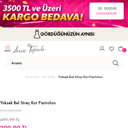
00
00
00
00
GÜN
SA
DK
SN
GÖRDÜĞÜNÜZÜN AYNISI
Yüksek Bel Streç Kot Pantolon
Anasayfa
ALT GİYİM
Yüksek Bel Streç Kot Pantolon
(2Y3430626074)
499,99 TL