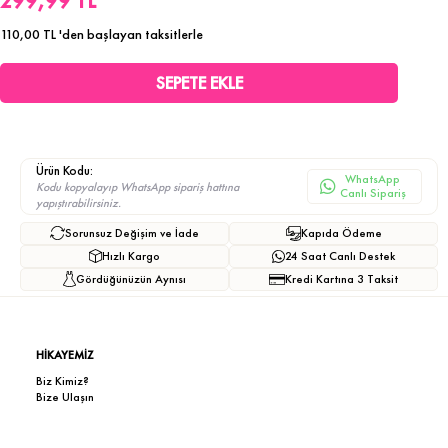
299,99 TL
110,00 TL
'den başlayan taksitlerle
Ürün Kodu:
WhatsApp
Kodu kopyalayıp WhatsApp sipariş hattına
Canlı Sipariş
yapıştırabilirsiniz.
Sorunsuz Değişim ve İade
Kapıda Ödeme
Hızlı Kargo
24 Saat Canlı Destek
Gördüğünüzün Aynısı
Kredi Kartına 3 Taksit
HİKAYEMİZ
Biz Kimiz?
Bize Ulaşın