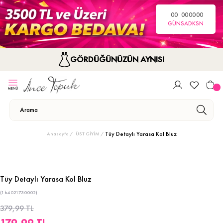
00
00
00
00
GÜN
SA
DK
SN
GÖRDÜĞÜNÜZÜN AYNISI
Tüy Detaylı Yarasa Kol Bluz
Anasayfa
ÜST GİYİM
Tüy Detaylı Yarasa Kol Bluz
(1b4021730002)
379,99 TL