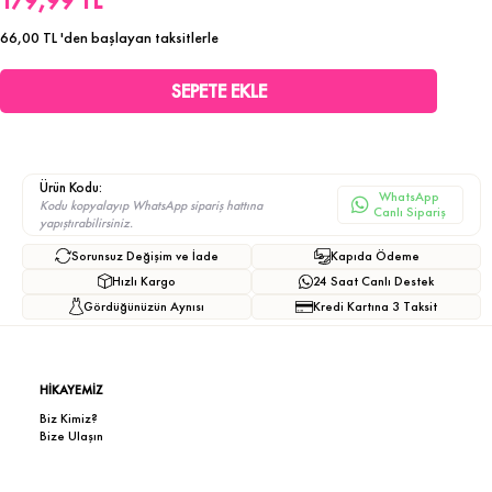
179,99 TL
66,00 TL
'den başlayan taksitlerle
Ürün Kodu:
WhatsApp
Kodu kopyalayıp WhatsApp sipariş hattına
Canlı Sipariş
yapıştırabilirsiniz.
Sorunsuz Değişim ve İade
Kapıda Ödeme
Hızlı Kargo
24 Saat Canlı Destek
Gördüğünüzün Aynısı
Kredi Kartına 3 Taksit
HİKAYEMİZ
Biz Kimiz?
Bize Ulaşın