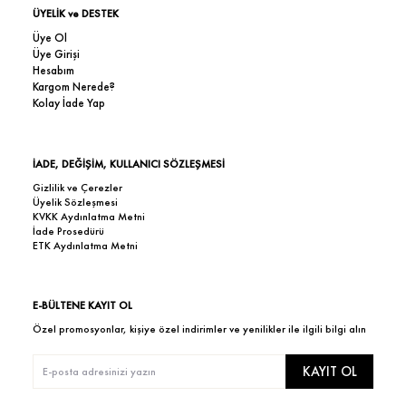
ÜYELİK ve DESTEK
Üye Ol
Üye Girişi
Hesabım
Kargom Nerede?
Kolay İade Yap
İADE, DEĞİŞİM, KULLANICI SÖZLEŞMESİ
Gizlilik ve Çerezler
Üyelik Sözleşmesi
KVKK Aydınlatma Metni
İade Prosedürü
ETK Aydınlatma Metni
E-BÜLTENE KAYIT OL
Özel promosyonlar, kişiye özel indirimler ve yenilikler ile ilgili bilgi alın
KAYIT OL