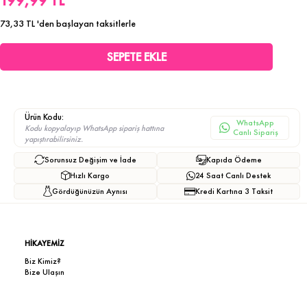
199,99 TL
73,33 TL
'den başlayan taksitlerle
Ürün Kodu:
WhatsApp
Kodu kopyalayıp WhatsApp sipariş hattına
Canlı Sipariş
yapıştırabilirsiniz.
Sorunsuz Değişim ve İade
Kapıda Ödeme
Hızlı Kargo
24 Saat Canlı Destek
Gördüğünüzün Aynısı
Kredi Kartına 3 Taksit
HİKAYEMİZ
Biz Kimiz?
Bize Ulaşın