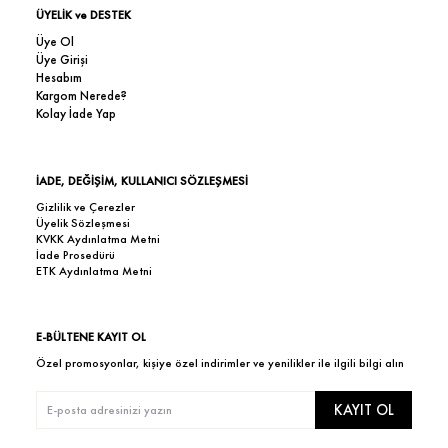
ÜYELİK ve DESTEK
Üye Ol
Üye Girişi
Hesabım
Kargom Nerede?
Kolay İade Yap
İADE, DEĞİŞİM, KULLANICI SÖZLEŞMESİ
Gizlilik ve Çerezler
Üyelik Sözleşmesi
KVKK Aydınlatma Metni
İade Prosedürü
ETK Aydınlatma Metni
E-BÜLTENE KAYIT OL
Özel promosyonlar, kişiye özel indirimler ve yenilikler ile ilgili bilgi alın
KAYIT OL