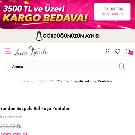
00
00
00
00
GÜN
SA
DK
SN
GÖRDÜĞÜNÜZÜN AYNISI
Yandan Büzgülü Bol Paça Pantolon
Anasayfa
ALT GİYİM
Yandan Büzgülü Bol Paça Pantolon
(1B4061149004)
399,99 TL