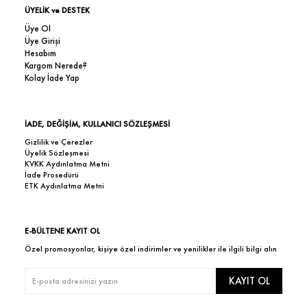
ÜYELİK ve DESTEK
Üye Ol
Üye Girişi
Hesabım
Kargom Nerede?
Kolay İade Yap
İADE, DEĞİŞİM, KULLANICI SÖZLEŞMESİ
Gizlilik ve Çerezler
Üyelik Sözleşmesi
KVKK Aydınlatma Metni
İade Prosedürü
ETK Aydınlatma Metni
E-BÜLTENE KAYIT OL
Özel promosyonlar, kişiye özel indirimler ve yenilikler ile ilgili bilgi alın
KAYIT OL