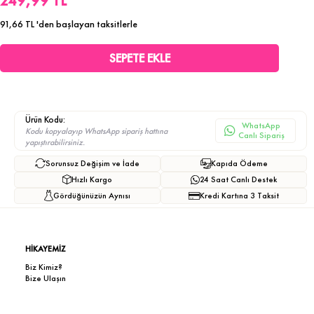
249,99 TL
91,66 TL
'den başlayan taksitlerle
Ürün Kodu:
WhatsApp
Kodu kopyalayıp WhatsApp sipariş hattına
Canlı Sipariş
yapıştırabilirsiniz.
Sorunsuz Değişim ve İade
Kapıda Ödeme
Hızlı Kargo
24 Saat Canlı Destek
Gördüğünüzün Aynısı
Kredi Kartına 3 Taksit
HİKAYEMİZ
Biz Kimiz?
Bize Ulaşın