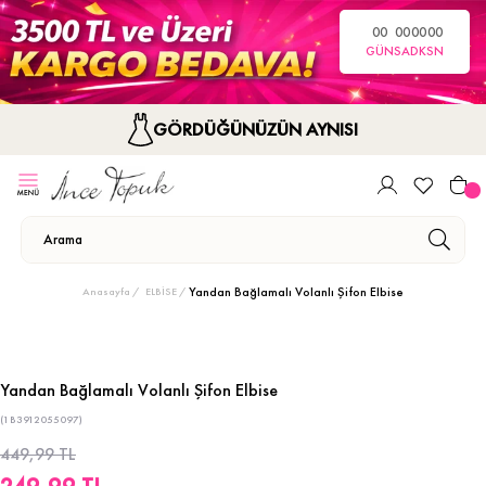
00
00
00
00
GÜN
SA
DK
SN
GÖRDÜĞÜNÜZÜN AYNISI
Yandan Bağlamalı Volanlı Şifon Elbise
Anasayfa
ELBİSE
Yandan Bağlamalı Volanlı Şifon Elbise
(1B3912055097)
449,99 TL