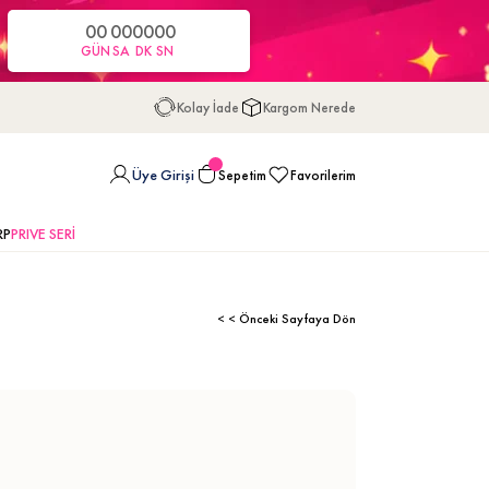
00
00
00
00
GÜN
SA
DK
SN
Kolay İade
Kargom Nerede
Üye Girişi
Sepetim
Favorilerim
RP
PRIVE SERİ
< < Önceki Sayfaya Dön