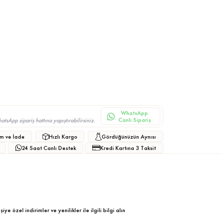
WhatsApp
Canlı Sipariş
sApp sipariş hattına yapıştırabilirsiniz.
m ve İade
Hızlı Kargo
Gördüğünüzün Aynısı
24 Saat Canlı Destek
Kredi Kartına 3 Taksit
ye özel indirimler ve yenilikler ile ilgili bilgi alın