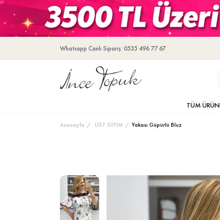
Whatsapp Canlı Sipariş: 0535 496 77 67
TÜM ÜRÜN
Anasayfa
ÜST GİYİM
Yakası Güpürlü Bluz