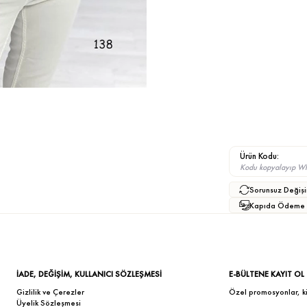
Ürün Kodu:
Kodu kopyalayıp What
Sorunsuz Değişi
Kapıda Ödeme
İADE, DEĞİŞİM, KULLANICI SÖZLEŞMESİ
E-BÜLTENE KAYIT OL
Gizlilik ve Çerezler
Özel promosyonlar, kişi
Üyelik Sözleşmesi