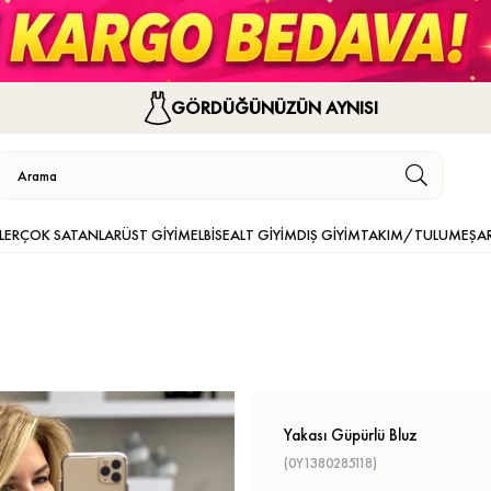
GÖRDÜĞÜNÜZÜN AYNISI
LER
ÇOK SATANLAR
ÜST GİYİM
ELBİSE
ALT GİYİM
DIŞ GİYİM
TAKIM/TULUM
EŞA
Yakası Güpürlü Bluz
(0Y1380285118)