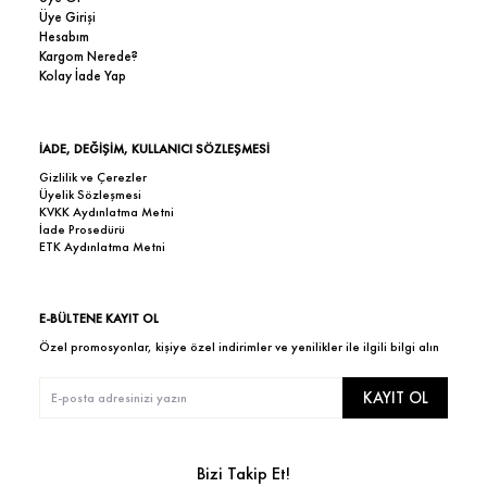
Üye Girişi
Hesabım
Kargom Nerede?
Kolay İade Yap
İADE, DEĞİŞİM, KULLANICI SÖZLEŞMESİ
Gizlilik ve Çerezler
Üyelik Sözleşmesi
KVKK Aydınlatma Metni
İade Prosedürü
ETK Aydınlatma Metni
E-BÜLTENE KAYIT OL
Özel promosyonlar, kişiye özel indirimler ve yenilikler ile ilgili bilgi alın
KAYIT OL
Bizi Takip Et!