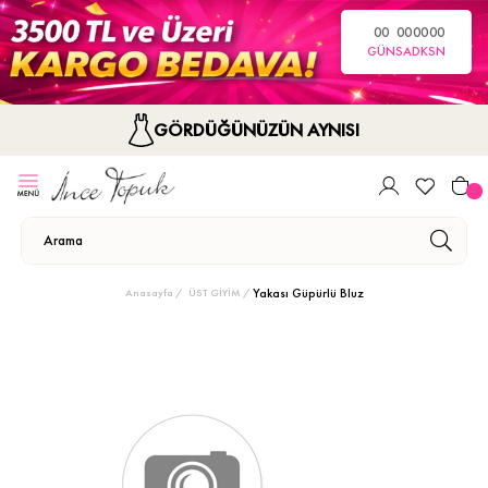
00
00
00
00
GÜN
SA
DK
SN
GÖRDÜĞÜNÜZÜN AYNISI
Yakası Güpürlü Bluz
Anasayfa
ÜST GİYİM