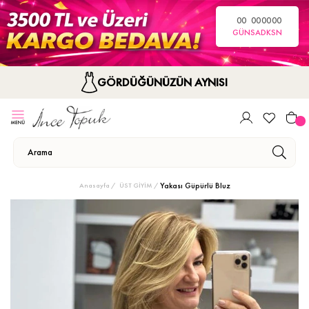
00
00
00
00
GÜN
SA
DK
SN
GÖRDÜĞÜNÜZÜN AYNISI
Yakası Güpürlü Bluz
Anasayfa
ÜST GİYİM