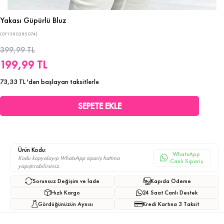
Yakası Güpürlü Bluz
(0Y1380285074)
399,99 TL
199,99 TL
73,33 TL
'den başlayan taksitlerle
Ürün Kodu:
WhatsApp
Kodu kopyalayıp WhatsApp sipariş hattına
Canlı Sipariş
yapıştırabilirsiniz.
Sorunsuz Değişim ve İade
Kapıda Ödeme
Hızlı Kargo
24 Saat Canlı Destek
Gördüğünüzün Aynısı
Kredi Kartına 3 Taksit