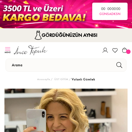
00
00
00
00
GÜN
SA
DK
SN
GÖRDÜĞÜNÜZÜN AYNISI
Volanlı Gömlek
Anasayfa
ÜST GİYİM