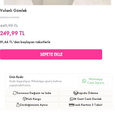
Volanlı Gömlek
(0Y0221520003)
449,99 TL
249,99 TL
91,66 TL
'den başlayan taksitlerle
Ürün Kodu:
WhatsApp
Kodu kopyalayıp WhatsApp sipariş hattına
Canlı Sipariş
yapıştırabilirsiniz.
Sorunsuz Değişim ve İade
Kapıda Ödeme
Hızlı Kargo
24 Saat Canlı Destek
Gördüğünüzün Aynısı
Kredi Kartına 3 Taksit