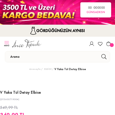
00
00
00
00
GÜN
SA
DK
SN
GÖRDÜĞÜNÜZÜN AYNISI
V Yaka Tül Detay Elbise
Anasayfa
ELBİSE
V Yaka Tül Detay Elbise
(2Y3605719004)
549,99 TL