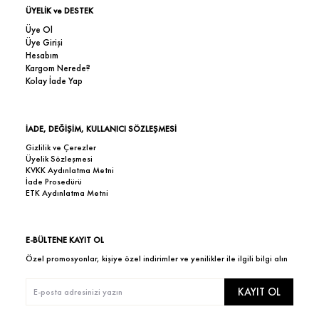
ÜYELİK ve DESTEK
Üye Ol
Üye Girişi
Hesabım
Kargom Nerede?
Kolay İade Yap
İADE, DEĞİŞİM, KULLANICI SÖZLEŞMESİ
Gizlilik ve Çerezler
Üyelik Sözleşmesi
KVKK Aydınlatma Metni
İade Prosedürü
ETK Aydınlatma Metni
E-BÜLTENE KAYIT OL
Özel promosyonlar, kişiye özel indirimler ve yenilikler ile ilgili bilgi alın
KAYIT OL