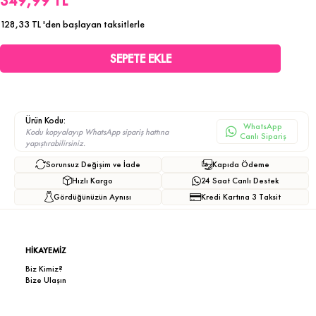
349,99 TL
128,33 TL
'den başlayan taksitlerle
Ürün Kodu:
WhatsApp
Kodu kopyalayıp WhatsApp sipariş hattına
Canlı Sipariş
yapıştırabilirsiniz.
Sorunsuz Değişim ve İade
Kapıda Ödeme
Hızlı Kargo
24 Saat Canlı Destek
Gördüğünüzün Aynısı
Kredi Kartına 3 Taksit
HİKAYEMİZ
Biz Kimiz?
Bize Ulaşın