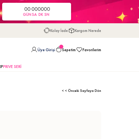
00
00
00
00
GÜN
SA
DK
SN
Kolay İade
Kargom Nerede
Üye Girişi
Sepetim
Favorilerim
RP
PRIVE SERİ
< < Önceki Sayfaya Dön