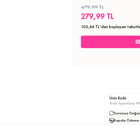
479,99 TL
279,99 TL
102,66 TL
'den başlayan taksitle
Ürün Kodu:
Kodu kopyalayıp What
Sorunsuz Değişi
Kapıda Ödeme