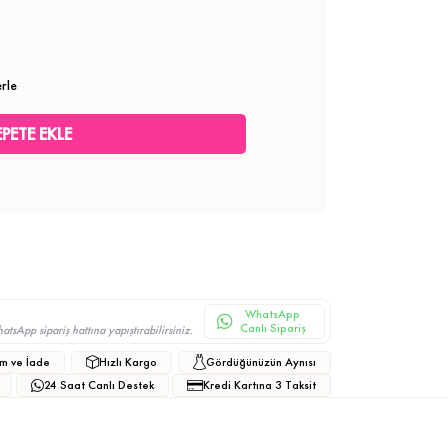
rle
WhatsApp
Canlı Sipariş
sApp sipariş hattına yapıştırabilirsiniz.
m ve İade
Hızlı Kargo
Gördüğünüzün Aynısı
24 Saat Canlı Destek
Kredi Kartına 3 Taksit