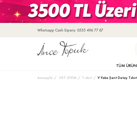
Whatsapp Canlı Sipariş: 0535 496 77 67
TÜM ÜRÜN
Anasayfa
ÜST GİYİM
T-shirt
V Yaka Şerit Detay Tshir