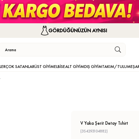
GÖRDÜĞÜNÜZÜN AYNISI
LER
ÇOK SATANLAR
ÜST GİYİM
ELBİSE
ALT GİYİM
DIŞ GİYİM
TAKIM/TULUM
EŞA
t
V Yaka Şerit Detay Tshirt
(3S4293104882)