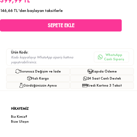
399,99 TL
146,66 TL
'den başlayan taksitlerle
Ürün Kodu:
WhatsApp
Kodu kopyalayıp WhatsApp sipariş hattına
Canlı Sipariş
yapıştırabilirsiniz.
Sorunsuz Değişim ve İade
Kapıda Ödeme
Hızlı Kargo
24 Saat Canlı Destek
Gördüğünüzün Aynısı
Kredi Kartına 3 Taksit
HİKAYEMİZ
Biz Kimiz?
Bize Ulaşın