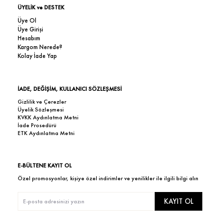
ÜYELİK ve DESTEK
Üye Ol
Üye Girişi
Hesabım
Kargom Nerede?
Kolay İade Yap
İADE, DEĞİŞİM, KULLANICI SÖZLEŞMESİ
Gizlilik ve Çerezler
Üyelik Sözleşmesi
KVKK Aydınlatma Metni
İade Prosedürü
ETK Aydınlatma Metni
E-BÜLTENE KAYIT OL
Özel promosyonlar, kişiye özel indirimler ve yenilikler ile ilgili bilgi alın
KAYIT OL