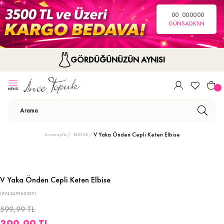
00
00
00
00
GÜN
SA
DK
SN
GÖRDÜĞÜNÜZÜN AYNISI
V Yaka Önden Cepli Keten Elbise
Anasayfa
ELBİSE
V Yaka Önden Cepli Keten Elbise
(2Y4249162017)
599,99 TL