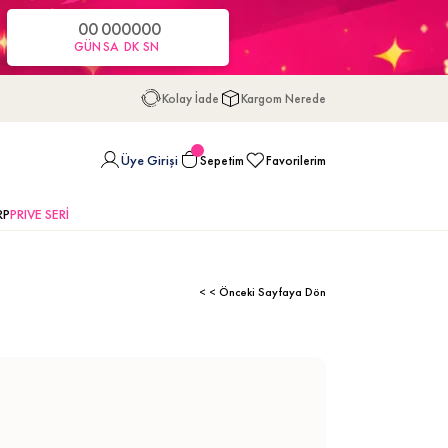
00
00
00
00
GÜN
SA
DK
SN
Kolay İade
Kargom Nerede
Üye Girişi
Sepetim
Favorilerim
RP
PRIVE SERİ
< < Önceki Sayfaya Dön