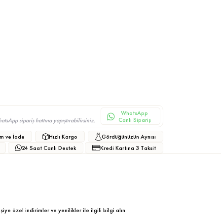
WhatsApp
Canlı Sipariş
sApp sipariş hattına yapıştırabilirsiniz.
m ve İade
Hızlı Kargo
Gördüğünüzün Aynısı
24 Saat Canlı Destek
Kredi Kartına 3 Taksit
ye özel indirimler ve yenilikler ile ilgili bilgi alın