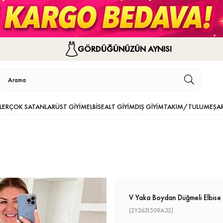
GÖRDÜĞÜNÜZÜN AYNISI
LER
ÇOK SATANLAR
ÜST GİYİM
ELBİSE
ALT GİYİM
DIŞ GİYİM
TAKIM/TULUM
EŞA
V Yaka Boydan Düğmeli Elbise
(2Y2631509A32)