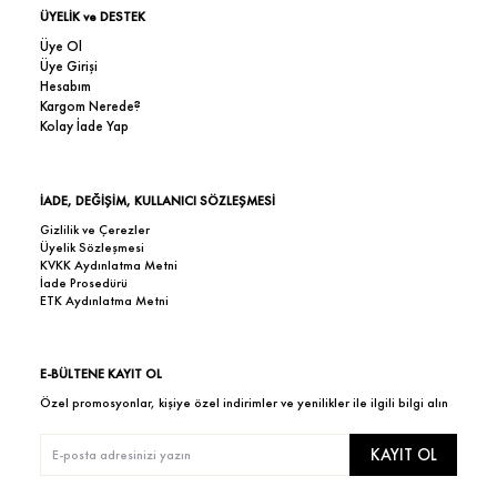
ÜYELİK ve DESTEK
Üye Ol
Üye Girişi
Hesabım
Kargom Nerede?
Kolay İade Yap
İADE, DEĞİŞİM, KULLANICI SÖZLEŞMESİ
Gizlilik ve Çerezler
Üyelik Sözleşmesi
KVKK Aydınlatma Metni
İade Prosedürü
ETK Aydınlatma Metni
E-BÜLTENE KAYIT OL
Özel promosyonlar, kişiye özel indirimler ve yenilikler ile ilgili bilgi alın
KAYIT OL