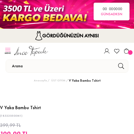
00
00
00
00
GÜN
SA
DK
SN
GÖRDÜĞÜNÜZÜN AYNISI
V Yaka Bambu Tshirt
Anasayfa
ÜST GİYİM
V Yaka Bambu Tshirt
(1B3220505M1)
399,99 TL