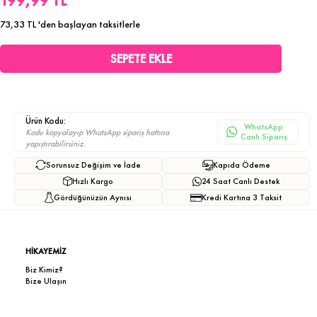
199,99 TL
73,33 TL
'den başlayan taksitlerle
Ürün Kodu:
WhatsApp
Kodu kopyalayıp WhatsApp sipariş hattına
Canlı Sipariş
yapıştırabilirsiniz.
Sorunsuz Değişim ve İade
Kapıda Ödeme
Hızlı Kargo
24 Saat Canlı Destek
Gördüğünüzün Aynısı
Kredi Kartına 3 Taksit
HİKAYEMİZ
Biz Kimiz?
Bize Ulaşın