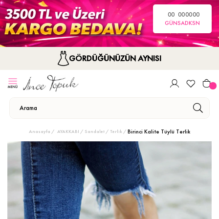
00
00
00
00
GÜN
SA
DK
SN
GÖRDÜĞÜNÜZÜN AYNISI
Birinci Kalite Tüylü Terlik
Anasayfa
AYAKKABI
Sandalet / Terlik