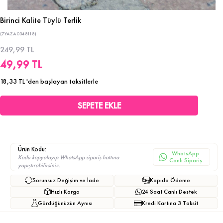
Birinci Kalite Tüylü Terlik
(7YAZA0348118)
249,99 TL
49,99 TL
18,33 TL
'den başlayan taksitlerle
Ürün Kodu:
WhatsApp
Kodu kopyalayıp WhatsApp sipariş hattına
Canlı Sipariş
yapıştırabilirsiniz.
Sorunsuz Değişim ve İade
Kapıda Ödeme
Hızlı Kargo
24 Saat Canlı Destek
Gördüğünüzün Aynısı
Kredi Kartına 3 Taksit