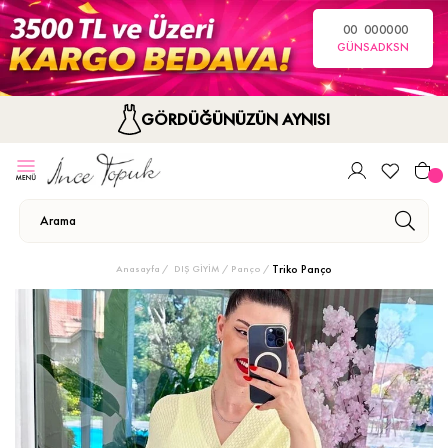
00
00
00
00
GÜN
SA
DK
SN
GÖRDÜĞÜNÜZÜN AYNISI
Triko Panço
Anasayfa
DIŞ GİYİM
Panço