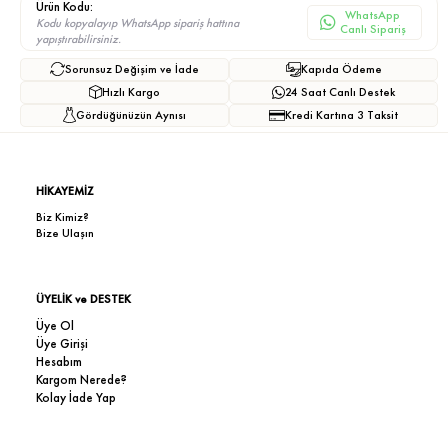
Ürün Kodu:
WhatsApp
Kodu kopyalayıp WhatsApp sipariş hattına
Canlı Sipariş
yapıştırabilirsiniz.
Sorunsuz Değişim ve İade
Kapıda Ödeme
Hızlı Kargo
24 Saat Canlı Destek
Gördüğünüzün Aynısı
Kredi Kartına 3 Taksit
HİKAYEMİZ
Biz Kimiz?
Bize Ulaşın
ÜYELİK ve DESTEK
Üye Ol
Üye Girişi
Hesabım
Kargom Nerede?
Kolay İade Yap