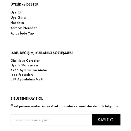
ÜYELİK ve DESTEK
Üye Ol
Üye Girişi
Hesabım
Kargom Nerede?
Kolay İade Yap
İADE, DEĞİŞİM, KULLANICI SÖZLEŞMESİ
Gizlilik ve Çerezler
Üyelik Sözleşmesi
KVKK Aydınlatma Metni
İade Prosedürü
ETK Aydınlatma Metni
E-BÜLTENE KAYIT OL
Özel promosyonlar, kişiye özel indirimler ve yenilikler ile ilgili bilgi alın
KAYIT OL