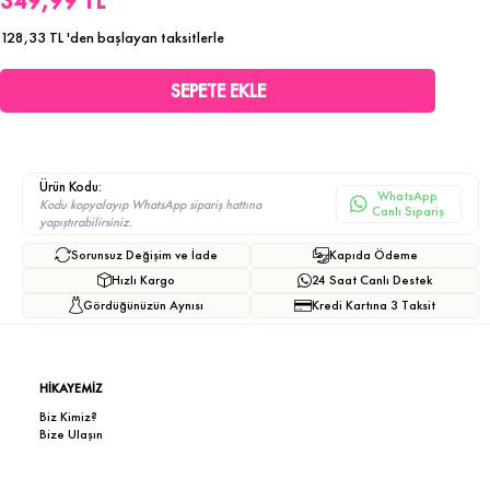
349,99 TL
128,33 TL
'den başlayan taksitlerle
Ürün Kodu:
WhatsApp
Kodu kopyalayıp WhatsApp sipariş hattına
Canlı Sipariş
yapıştırabilirsiniz.
Sorunsuz Değişim ve İade
Kapıda Ödeme
Hızlı Kargo
24 Saat Canlı Destek
Gördüğünüzün Aynısı
Kredi Kartına 3 Taksit
HİKAYEMİZ
Biz Kimiz?
Bize Ulaşın