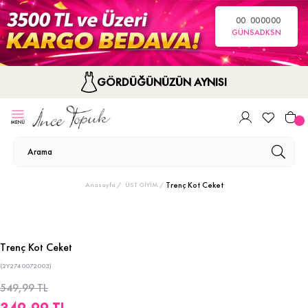
00
00
00
00
GÜN
SA
DK
SN
GÖRDÜĞÜNÜZÜN AYNISI
Trenç Kot Ceket
Anasayfa
ÜST GİYİM
Trenç Kot Ceket
(2Y2740072003)
549,99 TL