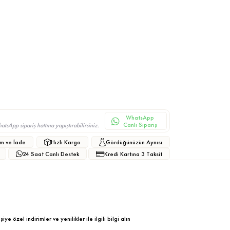
WhatsApp
Canlı Sipariş
sApp sipariş hattına yapıştırabilirsiniz.
m ve İade
Hızlı Kargo
Gördüğünüzün Aynısı
24 Saat Canlı Destek
Kredi Kartına 3 Taksit
ye özel indirimler ve yenilikler ile ilgili bilgi alın