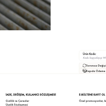
Ürün Kodu:
Kodu kopyalayıp What
Sorunsuz Değişi
Kapıda Ödeme
İADE, DEĞİŞİM, KULLANICI SÖZLEŞMESİ
E-BÜLTENE KAYIT OL
Gizlilik ve Çerezler
Özel promosyonlar, kişi
Üyelik Sözleşmesi