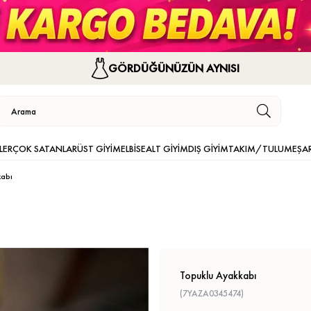
GÖRDÜĞÜNÜZÜN AYNISI
LER
ÇOK SATANLAR
ÜST GİYİM
ELBİSE
ALT GİYİM
DIŞ GİYİM
TAKIM/TULUM
EŞA
kabı
Topuklu Ayakkabı
(7YAZA0345474)