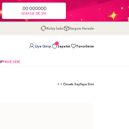
00
00
00
00
GÜN
SA
DK
SN
Kolay İade
Kargom Nerede
Üye Girişi
Sepetim
Favorilerim
RP
PRIVE SERİ
< < Önceki Sayfaya Dön