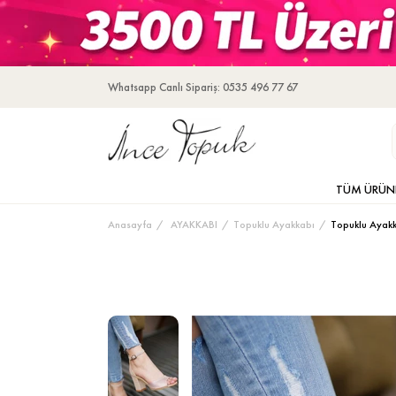
Whatsapp Canlı Sipariş: 0535 496 77 67
TÜM ÜRÜN
Anasayfa
AYAKKABI
Topuklu Ayakkabı
Topuklu Ayak