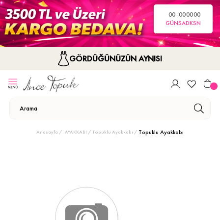
00
00
00
00
GÜN
SA
DK
SN
GÖRDÜĞÜNÜZÜN AYNISI
Topuklu Ayakkabı
Anasayfa
AYAKKABI
Topuklu Ayakkabı