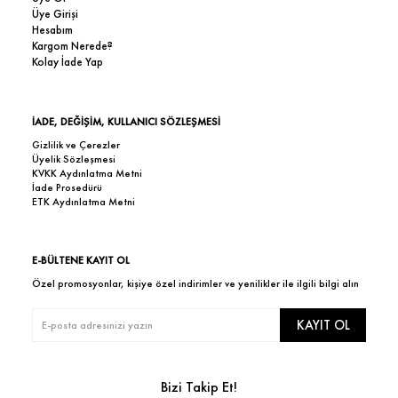
Üye Girişi
Hesabım
Kargom Nerede?
Kolay İade Yap
İADE, DEĞİŞİM, KULLANICI SÖZLEŞMESİ
Gizlilik ve Çerezler
Üyelik Sözleşmesi
KVKK Aydınlatma Metni
İade Prosedürü
ETK Aydınlatma Metni
E-BÜLTENE KAYIT OL
Özel promosyonlar, kişiye özel indirimler ve yenilikler ile ilgili bilgi alın
KAYIT OL
Bizi Takip Et!