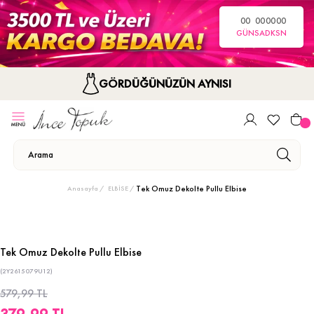
00
00
00
00
GÜN
SA
DK
SN
GÖRDÜĞÜNÜZÜN AYNISI
Tek Omuz Dekolte Pullu Elbise
Anasayfa
ELBİSE
Tek Omuz Dekolte Pullu Elbise
(2Y2615079U12)
579,99 TL