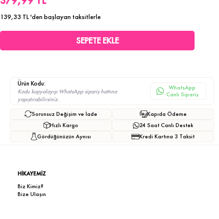
379,99 TL
139,33 TL
'den başlayan taksitlerle
Ürün Kodu:
WhatsApp
Kodu kopyalayıp WhatsApp sipariş hattına
Canlı Sipariş
yapıştırabilirsiniz.
Sorunsuz Değişim ve İade
Kapıda Ödeme
Hızlı Kargo
24 Saat Canlı Destek
Gördüğünüzün Aynısı
Kredi Kartına 3 Taksit
HİKAYEMİZ
Biz Kimiz?
Bize Ulaşın