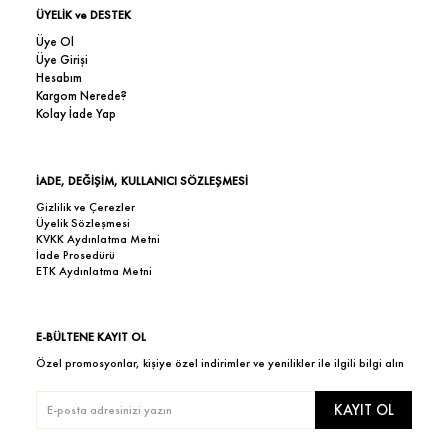
ÜYELİK ve DESTEK
Üye Ol
Üye Girişi
Hesabım
Kargom Nerede?
Kolay İade Yap
İADE, DEĞİŞİM, KULLANICI SÖZLEŞMESİ
Gizlilik ve Çerezler
Üyelik Sözleşmesi
KVKK Aydınlatma Metni
İade Prosedürü
ETK Aydınlatma Metni
E-BÜLTENE KAYIT OL
Özel promosyonlar, kişiye özel indirimler ve yenilikler ile ilgili bilgi alın
KAYIT OL