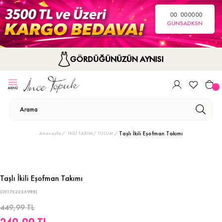
00
00
00
00
GÜN
SA
DK
SN
GÖRDÜĞÜNÜZÜN AYNISI
Taşlı İkili Eşofman Takımı
Anasayfa
İKİLİ TAKIM/ TULUM
Taşlı İkili Eşofman Takımı
(0Y1752256988)
449,99 TL