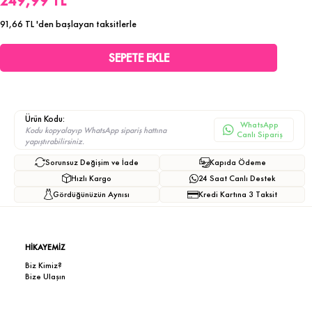
249,99 TL
91,66 TL
'den başlayan taksitlerle
Ürün Kodu:
WhatsApp
Kodu kopyalayıp WhatsApp sipariş hattına
Canlı Sipariş
yapıştırabilirsiniz.
Sorunsuz Değişim ve İade
Kapıda Ödeme
Hızlı Kargo
24 Saat Canlı Destek
Gördüğünüzün Aynısı
Kredi Kartına 3 Taksit
HİKAYEMİZ
Biz Kimiz?
Bize Ulaşın