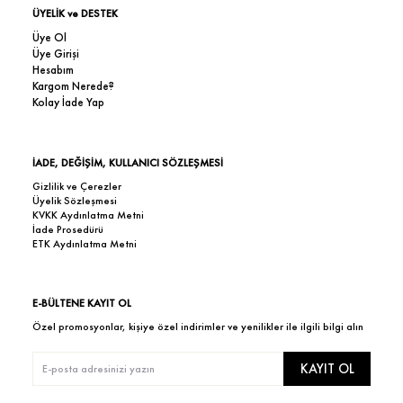
ÜYELİK ve DESTEK
Üye Ol
Üye Girişi
Hesabım
Kargom Nerede?
Kolay İade Yap
İADE, DEĞİŞİM, KULLANICI SÖZLEŞMESİ
Gizlilik ve Çerezler
Üyelik Sözleşmesi
KVKK Aydınlatma Metni
İade Prosedürü
ETK Aydınlatma Metni
E-BÜLTENE KAYIT OL
Özel promosyonlar, kişiye özel indirimler ve yenilikler ile ilgili bilgi alın
KAYIT OL