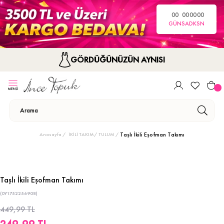
00
00
00
00
GÜN
SA
DK
SN
GÖRDÜĞÜNÜZÜN AYNISI
Taşlı İkili Eşofman Takımı
Anasayfa
İKİLİ TAKIM/ TULUM
Taşlı İkili Eşofman Takımı
(0Y1752256908)
449,99 TL