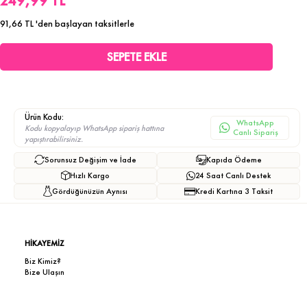
249,99 TL
91,66 TL
'den başlayan taksitlerle
Ürün Kodu:
WhatsApp
Kodu kopyalayıp WhatsApp sipariş hattına
Canlı Sipariş
yapıştırabilirsiniz.
Sorunsuz Değişim ve İade
Kapıda Ödeme
Hızlı Kargo
24 Saat Canlı Destek
Gördüğünüzün Aynısı
Kredi Kartına 3 Taksit
HİKAYEMİZ
Biz Kimiz?
Bize Ulaşın