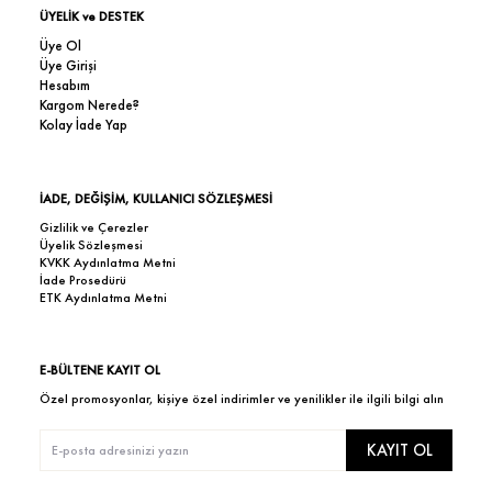
ÜYELİK ve DESTEK
Üye Ol
Üye Girişi
Hesabım
Kargom Nerede?
Kolay İade Yap
İADE, DEĞİŞİM, KULLANICI SÖZLEŞMESİ
Gizlilik ve Çerezler
Üyelik Sözleşmesi
KVKK Aydınlatma Metni
İade Prosedürü
ETK Aydınlatma Metni
E-BÜLTENE KAYIT OL
Özel promosyonlar, kişiye özel indirimler ve yenilikler ile ilgili bilgi alın
KAYIT OL