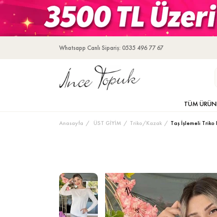
Whatsapp Canlı Sipariş: 0535 496 77 67
TÜM ÜRÜN
Anasayfa
ÜST GİYİM
Triko/Kazak
Taş İşlemeli Triko 