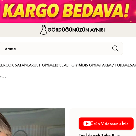
GÖRDÜĞÜNÜZÜN AYNISI
LER
ÇOK SATANLAR
ÜST GİYİM
ELBİSE
ALT GİYİM
DIŞ GİYİM
TAKIM/TULUM
EŞA
Bluz
Ürün Videosunu İzle
Taş İşlemeli Triko Bluz