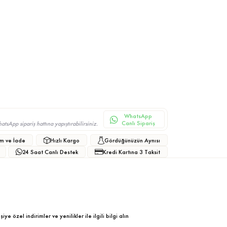
WhatsApp
Canlı Sipariş
sApp sipariş hattına yapıştırabilirsiniz.
m ve İade
Hızlı Kargo
Gördüğünüzün Aynısı
24 Saat Canlı Destek
Kredi Kartına 3 Taksit
ye özel indirimler ve yenilikler ile ilgili bilgi alın