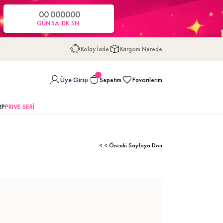
00
00
00
00
GÜN
SA
DK
SN
Kolay İade
Kargom Nerede
Üye Girişi
Sepetim
Favorilerim
RP
PRIVE SERİ
< < Önceki Sayfaya Dön