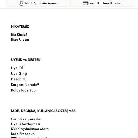
Gördüğünüzün Aynısı
Kredi Kartına 3 Taksit
HİKAYEMİZ
Biz Kimiz?
Bize Ulaşın
ÜYELİK ve DESTEK
Üye Ol
Üye Girişi
Hesabım
Kargom Nerede?
Kolay İade Yap
İADE, DEĞİŞİM, KULLANICI SÖZLEŞMESİ
Gizlilik ve Çerezler
Üyelik Sözleşmesi
KVKK Aydınlatma Metni
İade Prosedürü