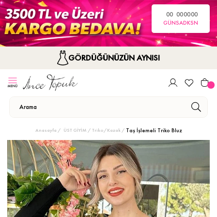
00
00
00
00
GÜN
SA
DK
SN
GÖRDÜĞÜNÜZÜN AYNISI
Taş İşlemeli Triko Bluz
Anasayfa
ÜST GİYİM
Triko/Kazak