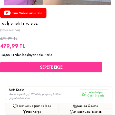
Ürün Videosunu İzle
Taş İşlemeli Triko Bluz
(5K0492685004)
679,99 TL
479,99 TL
176,00 TL
'den başlayan taksitlerle
Ürün Kodu:
WhatsApp
Kodu kopyalayıp WhatsApp sipariş hattına
Canlı Sipariş
yapıştırabilirsiniz.
Sorunsuz Değişim ve İade
Kapıda Ödeme
Hızlı Kargo
24 Saat Canlı Destek