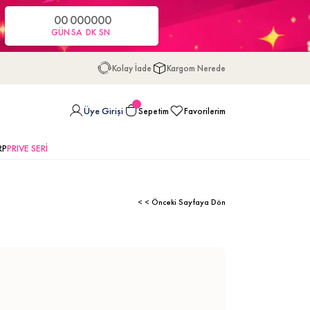
00
00
00
00
GÜN
SA
DK
SN
Kolay İade
Kargom Nerede
Üye Girişi
Sepetim
Favorilerim
RP
PRIVE SERİ
< < Önceki Sayfaya Dön