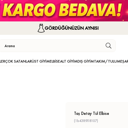
GÖRDÜĞÜNÜZÜN AYNISI
LER
ÇOK SATANLAR
ÜST GİYİM
ELBİSE
ALT GİYİM
DIŞ GİYİM
TAKIM/TULUM
EŞA
Taş Detay Tül Elbise
(1b4389118107)