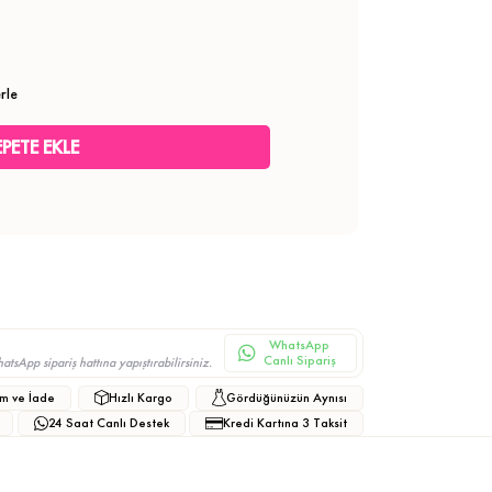
rle
WhatsApp
Canlı Sipariş
sApp sipariş hattına yapıştırabilirsiniz.
m ve İade
Hızlı Kargo
Gördüğünüzün Aynısı
24 Saat Canlı Destek
Kredi Kartına 3 Taksit