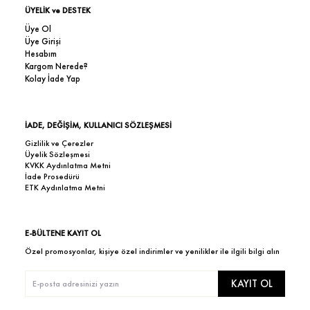
ÜYELİK ve DESTEK
Üye Ol
Üye Girişi
Hesabım
Kargom Nerede?
Kolay İade Yap
İADE, DEĞİŞİM, KULLANICI SÖZLEŞMESİ
Gizlilik ve Çerezler
Üyelik Sözleşmesi
KVKK Aydınlatma Metni
İade Prosedürü
ETK Aydınlatma Metni
E-BÜLTENE KAYIT OL
Özel promosyonlar, kişiye özel indirimler ve yenilikler ile ilgili bilgi alın
KAYIT OL