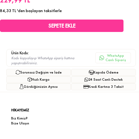
229,99 TL
84,33 TL
'den başlayan taksitlerle
Ürün Kodu:
WhatsApp
Kodu kopyalayıp WhatsApp sipariş hattına
Canlı Sipariş
yapıştırabilirsiniz.
Sorunsuz Değişim ve İade
Kapıda Ödeme
Hızlı Kargo
24 Saat Canlı Destek
Gördüğünüzün Aynısı
Kredi Kartına 3 Taksit
HİKAYEMİZ
Biz Kimiz?
Bize Ulaşın