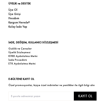
ÜYELİK ve DESTEK
Üye Ol
Üye Girişi
Hesabım
Kargom Nerede?
Kolay İade Yap
İADE, DEĞİŞİM, KULLANICI SÖZLEŞMESİ
Gizlilik ve Çerezler
Üyelik Sözleşmesi
KVKK Aydınlatma Metni
İade Prosedürü
ETK Aydınlatma Metni
E-BÜLTENE KAYIT OL
Özel promosyonlar, kişiye özel indirimler ve yenilikler ile ilgili bilgi alın
KAYIT OL