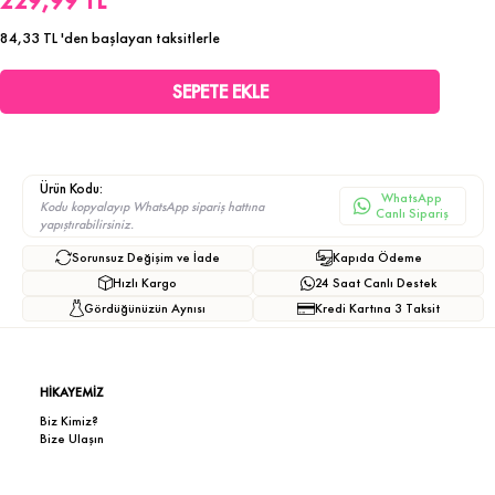
229,99 TL
84,33 TL
'den başlayan taksitlerle
Ürün Kodu:
WhatsApp
Kodu kopyalayıp WhatsApp sipariş hattına
Canlı Sipariş
yapıştırabilirsiniz.
Sorunsuz Değişim ve İade
Kapıda Ödeme
Hızlı Kargo
24 Saat Canlı Destek
Gördüğünüzün Aynısı
Kredi Kartına 3 Taksit
HİKAYEMİZ
Biz Kimiz?
Bize Ulaşın