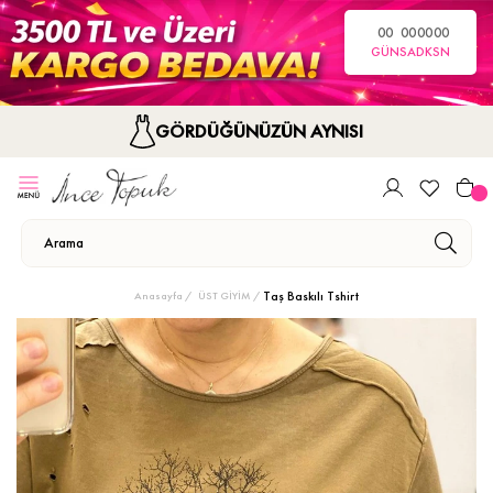
00
00
00
00
GÜN
SA
DK
SN
GÖRDÜĞÜNÜZÜN AYNISI
Taş Baskılı Tshirt
Anasayfa
ÜST GİYİM