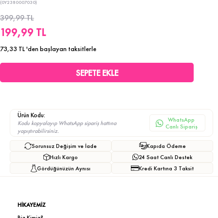
(0Y2380007030)
399,99 TL
199,99 TL
73,33 TL
'den başlayan taksitlerle
Ürün Kodu:
WhatsApp
Kodu kopyalayıp WhatsApp sipariş hattına
Canlı Sipariş
yapıştırabilirsiniz.
Sorunsuz Değişim ve İade
Kapıda Ödeme
Hızlı Kargo
24 Saat Canlı Destek
Gördüğünüzün Aynısı
Kredi Kartına 3 Taksit
HİKAYEMİZ
Biz Kimiz?