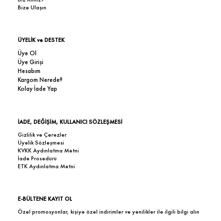
Bize Ulaşın
ÜYELİK ve DESTEK
Üye Ol
Üye Girişi
Hesabım
Kargom Nerede?
Kolay İade Yap
İADE, DEĞİŞİM, KULLANICI SÖZLEŞMESİ
Gizlilik ve Çerezler
Üyelik Sözleşmesi
KVKK Aydınlatma Metni
İade Prosedürü
ETK Aydınlatma Metni
E-BÜLTENE KAYIT OL
Özel promosyonlar, kişiye özel indirimler ve yenilikler ile ilgili bilgi alın