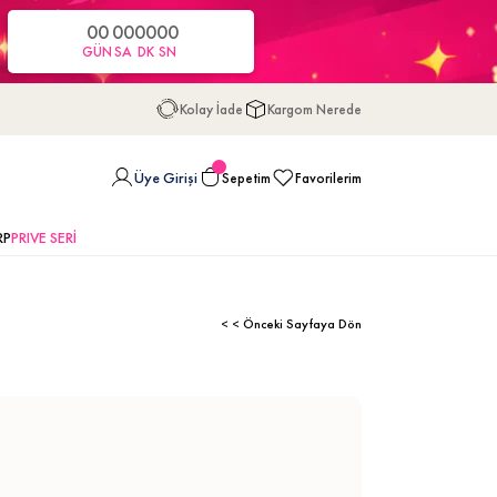
00
00
00
00
GÜN
SA
DK
SN
Kolay İade
Kargom Nerede
Üye Girişi
Sepetim
Favorilerim
RP
PRIVE SERİ
< < Önceki Sayfaya Dön