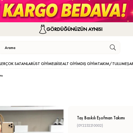
GÖRDÜĞÜNÜZÜN AYNISI
LER
ÇOK SATANLAR
ÜST GİYİM
ELBİSE
ALT GİYİM
DIŞ GİYİM
TAKIM/TULUM
EŞA
mı
Taş Baskılı Eşofman Takımı
(0Y2232210002)