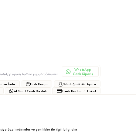
WhatsApp
Canlı Sipariş
sApp sipariş hattına yapıştırabilirsiniz.
m ve İade
Hızlı Kargo
Gördüğünüzün Aynısı
24 Saat Canlı Destek
Kredi Kartına 3 Taksit
ye özel indirimler ve yenilikler ile ilgili bilgi alın