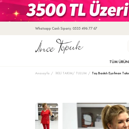
Whatsapp Canlı Sipariş: 0535 496 77 67
TÜM ÜRÜN
Anasayfa
İKİLİ TAKIM/ TULUM
Taş Baskılı Eşofman Takı