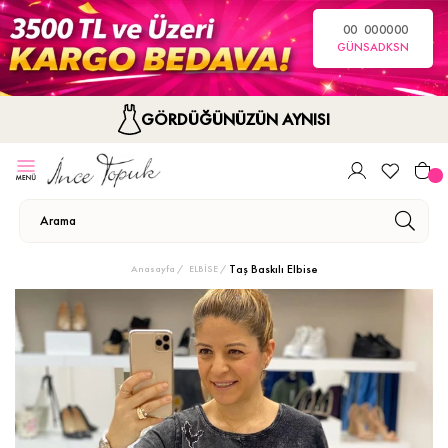
00
00
00
00
GÜN
SA
DK
SN
GÖRDÜĞÜNÜZÜN AYNISI
Taş Baskılı Elbise
Anasayfa
ELBİSE