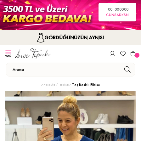
00
00
00
00
GÜN
SA
DK
SN
GÖRDÜĞÜNÜZÜN AYNISI
Taş Baskılı Elbise
Anasayfa
ELBİSE