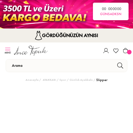
00
00
00
00
GÜN
SA
DK
SN
GÖRDÜĞÜNÜZÜN AYNISI
Slipper
Anasayfa
AYAKKABI
Spor / Günlük Ayakkabı