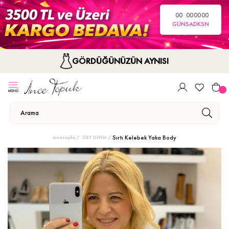
00
00
00
00
GÜN
SA
DK
SN
GÖRDÜĞÜNÜZÜN AYNISI
Sırtı Kelebek Yaka Body
Anasayfa
ÜST GİYİM