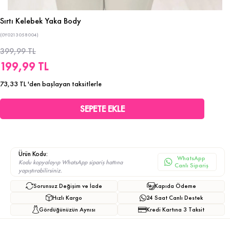
Sırtı Kelebek Yaka Body
(0Y0213058004)
399,99 TL
199,99 TL
73,33 TL
'den başlayan taksitlerle
Ürün Kodu:
WhatsApp
Kodu kopyalayıp WhatsApp sipariş hattına
Canlı Sipariş
yapıştırabilirsiniz.
Sorunsuz Değişim ve İade
Kapıda Ödeme
Hızlı Kargo
24 Saat Canlı Destek
Gördüğünüzün Aynısı
Kredi Kartına 3 Taksit