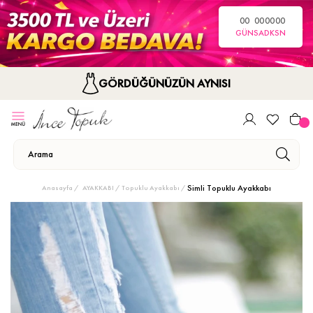
00
00
00
00
GÜN
SA
DK
SN
GÖRDÜĞÜNÜZÜN AYNISI
Simli Topuklu Ayakkabı
Anasayfa
AYAKKABI
Topuklu Ayakkabı