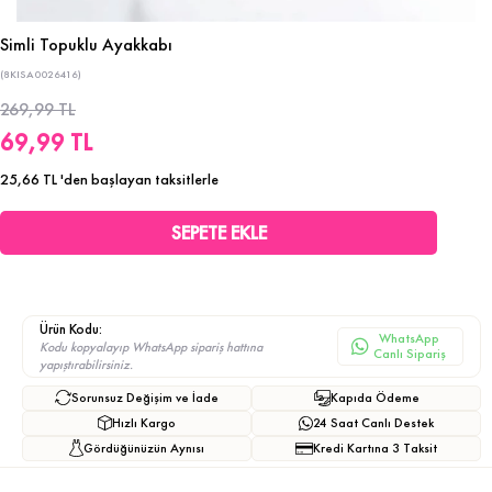
Simli Topuklu Ayakkabı
(8KISA0026416)
269,99 TL
69,99 TL
25,66 TL
'den başlayan taksitlerle
Ürün Kodu:
WhatsApp
Kodu kopyalayıp WhatsApp sipariş hattına
Canlı Sipariş
yapıştırabilirsiniz.
Sorunsuz Değişim ve İade
Kapıda Ödeme
Hızlı Kargo
24 Saat Canlı Destek
Gördüğünüzün Aynısı
Kredi Kartına 3 Taksit