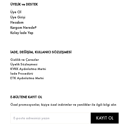
ÜYELİK ve DESTEK
Üye Ol
Üye Girişi
Hesabım
Kargom Nerede?
Kolay İade Yap
İADE, DEĞİŞİM, KULLANICI SÖZLEŞMESİ
Gizlilik ve Çerezler
Üyelik Sözleşmesi
KVKK Aydınlatma Metni
İade Prosedürü
ETK Aydınlatma Metni
E-BÜLTENE KAYIT OL
Özel promosyonlar, kişiye özel indirimler ve yenilikler ile ilgili bilgi alın
KAYIT OL