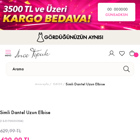
00
00
00
00
GÜN
SA
DK
SN
GÖRDÜĞÜNÜZÜN AYNISI
Simli Dantel Uzun Elbise
Anasayfa
ELBİSE
Simli Dantel Uzun Elbise
(1b5170035004)
629,99 TL