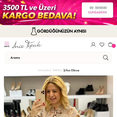
00
00
00
00
GÜN
SA
DK
SN
GÖRDÜĞÜNÜZÜN AYNISI
Şifon Elbise
Anasayfa
ELBİSE