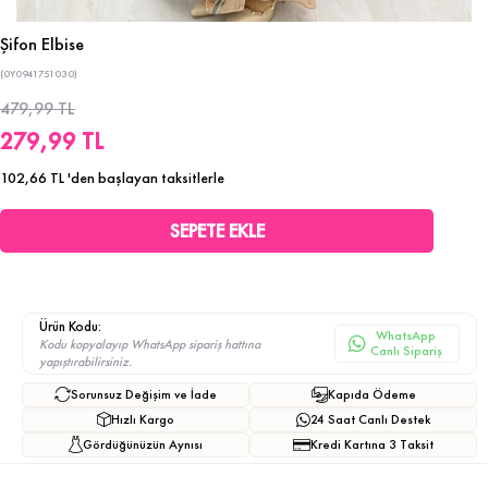
Şifon Elbise
(0Y0941751030)
479,99 TL
279,99 TL
102,66 TL
'den başlayan taksitlerle
Ürün Kodu:
WhatsApp
Kodu kopyalayıp WhatsApp sipariş hattına
Canlı Sipariş
yapıştırabilirsiniz.
Sorunsuz Değişim ve İade
Kapıda Ödeme
Hızlı Kargo
24 Saat Canlı Destek
Gördüğünüzün Aynısı
Kredi Kartına 3 Taksit