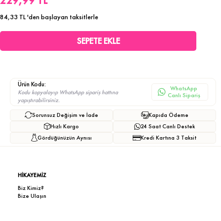
229,99 TL
84,33 TL
'den başlayan taksitlerle
Ürün Kodu:
WhatsApp
Kodu kopyalayıp WhatsApp sipariş hattına
Canlı Sipariş
yapıştırabilirsiniz.
Sorunsuz Değişim ve İade
Kapıda Ödeme
Hızlı Kargo
24 Saat Canlı Destek
Gördüğünüzün Aynısı
Kredi Kartına 3 Taksit
HİKAYEMİZ
Biz Kimiz?
Bize Ulaşın