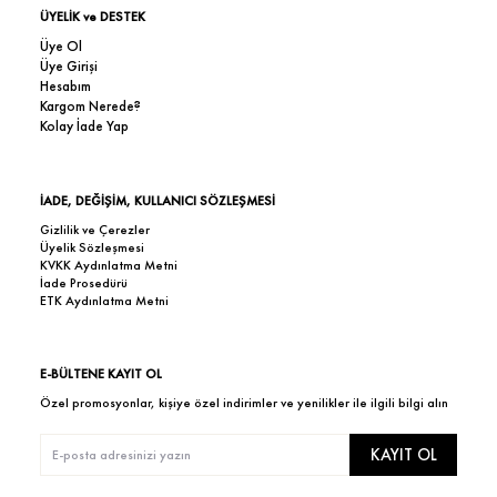
ÜYELİK ve DESTEK
Üye Ol
Üye Girişi
Hesabım
Kargom Nerede?
Kolay İade Yap
İADE, DEĞİŞİM, KULLANICI SÖZLEŞMESİ
Gizlilik ve Çerezler
Üyelik Sözleşmesi
KVKK Aydınlatma Metni
İade Prosedürü
ETK Aydınlatma Metni
E-BÜLTENE KAYIT OL
Özel promosyonlar, kişiye özel indirimler ve yenilikler ile ilgili bilgi alın
KAYIT OL