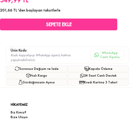
549,99 TL
201,66 TL
'den başlayan taksitlerle
Ürün Kodu:
WhatsApp
Kodu kopyalayıp WhatsApp sipariş hattına
Canlı Sipariş
yapıştırabilirsiniz.
Sorunsuz Değişim ve İade
Kapıda Ödeme
Hızlı Kargo
24 Saat Canlı Destek
Gördüğünüzün Aynısı
Kredi Kartına 3 Taksit
HİKAYEMİZ
Biz Kimiz?
Bize Ulaşın