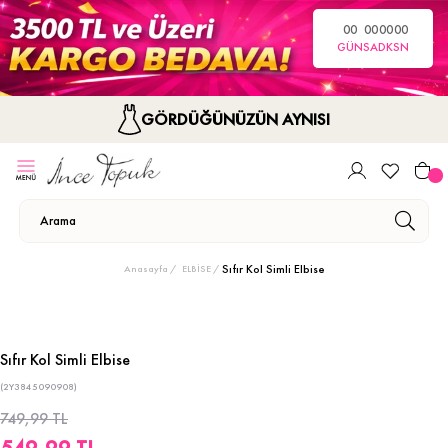
00
00
00
00
GÜN
SA
DK
SN
GÖRDÜĞÜNÜZÜN AYNISI
Sıfır Kol Simli Elbise
Anasayfa
ELBİSE
Sıfır Kol Simli Elbise
(2Y3845090908)
749,99 TL