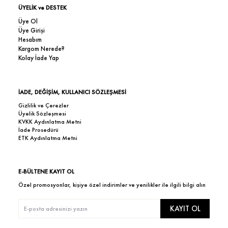
ÜYELİK ve DESTEK
Üye Ol
Üye Girişi
Hesabım
Kargom Nerede?
Kolay İade Yap
İADE, DEĞİŞİM, KULLANICI SÖZLEŞMESİ
Gizlilik ve Çerezler
Üyelik Sözleşmesi
KVKK Aydınlatma Metni
İade Prosedürü
ETK Aydınlatma Metni
E-BÜLTENE KAYIT OL
Özel promosyonlar, kişiye özel indirimler ve yenilikler ile ilgili bilgi alın
KAYIT OL