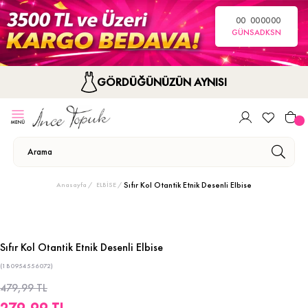
00
00
00
00
GÜN
SA
DK
SN
GÖRDÜĞÜNÜZÜN AYNISI
Sıfır Kol Otantik Etnik Desenli Elbise
Anasayfa
ELBİSE
Sıfır Kol Otantik Etnik Desenli Elbise
(1B0954556072)
479,99 TL