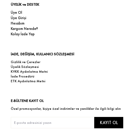
ÜYELİK ve DESTEK
Üye Ol
Üye Girişi
Hesabım
Kargom Nerede?
Kolay İade Yap
İADE, DEĞİŞİM, KULLANICI SÖZLEŞMESİ
Gizlilik ve Çerezler
Üyelik Sözleşmesi
KVKK Aydınlatma Metni
İade Prosedürü
ETK Aydınlatma Metni
E-BÜLTENE KAYIT OL
Özel promosyonlar, kişiye özel indirimler ve yenilikler ile ilgili bilgi alın
KAYIT OL