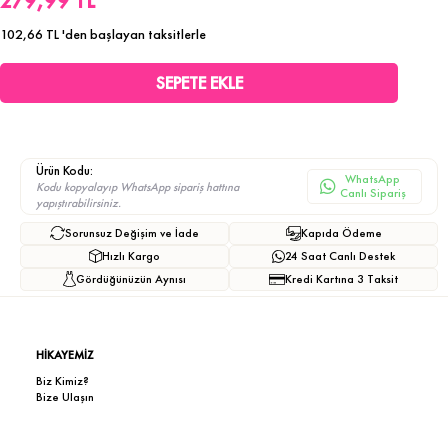
279,99 TL
102,66 TL
'den başlayan taksitlerle
Ürün Kodu:
WhatsApp
Kodu kopyalayıp WhatsApp sipariş hattına
Canlı Sipariş
yapıştırabilirsiniz.
Sorunsuz Değişim ve İade
Kapıda Ödeme
Hızlı Kargo
24 Saat Canlı Destek
Gördüğünüzün Aynısı
Kredi Kartına 3 Taksit
HİKAYEMİZ
Biz Kimiz?
Bize Ulaşın