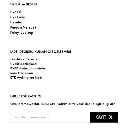
ÜYELİK ve DESTEK
Üye Ol
Üye Girişi
Hesabım
Kargom Nerede?
Kolay İade Yap
İADE, DEĞİŞİM, KULLANICI SÖZLEŞMESİ
Gizlilik ve Çerezler
Üyelik Sözleşmesi
KVKK Aydınlatma Metni
İade Prosedürü
ETK Aydınlatma Metni
E-BÜLTENE KAYIT OL
Özel promosyonlar, kişiye özel indirimler ve yenilikler ile ilgili bilgi alın
KAYIT OL