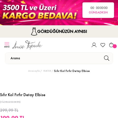
00
00
00
00
GÜN
SA
DK
SN
GÖRDÜĞÜNÜZÜN AYNISI
Sıfır Kol Fırfır Detay Elbise
Anasayfa
ELBİSE
Sıfır Kol Fırfır Detay Elbise
(1b3862033K95)
399,99 TL