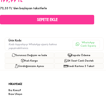
199,99 TL
73,33 TL
'den başlayan taksitlerle
Ürün Kodu:
WhatsApp
Kodu kopyalayıp WhatsApp sipariş hattına
Canlı Sipariş
yapıştırabilirsiniz.
Sorunsuz Değişim ve İade
Kapıda Ödeme
Hızlı Kargo
24 Saat Canlı Destek
Gördüğünüzün Aynısı
Kredi Kartına 3 Taksit
HİKAYEMİZ
Biz Kimiz?
Bize Ulaşın