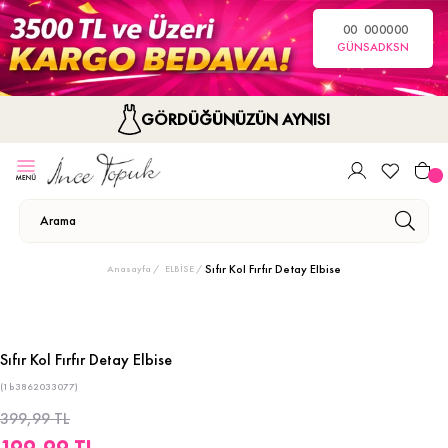
00
00
00
00
GÜN
SA
DK
SN
GÖRDÜĞÜNÜZÜN AYNISI
Sıfır Kol Fırfır Detay Elbise
Anasayfa
ELBİSE
Sıfır Kol Fırfır Detay Elbise
(1b3862033077)
399,99 TL