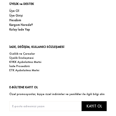
ÜYELİK ve DESTEK
Üye Ol
Üye Girişi
Hesabım
Kargom Nerede?
Kolay İade Yap
İADE, DEĞİŞİM, KULLANICI SÖZLEŞMESİ
Gizlilik ve Çerezler
Üyelik Sözleşmesi
KVKK Aydınlatma Metni
İade Prosedürü
ETK Aydınlatma Metni
E-BÜLTENE KAYIT OL
Özel promosyonlar, kişiye özel indirimler ve yenilikler ile ilgili bilgi alın
KAYIT OL