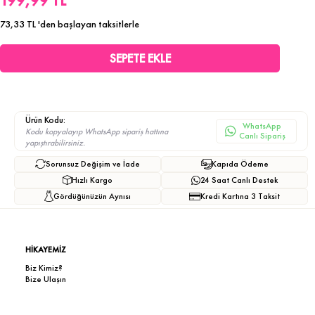
199,99 TL
73,33 TL
'den başlayan taksitlerle
Ürün Kodu:
WhatsApp
Kodu kopyalayıp WhatsApp sipariş hattına
Canlı Sipariş
yapıştırabilirsiniz.
Sorunsuz Değişim ve İade
Kapıda Ödeme
Hızlı Kargo
24 Saat Canlı Destek
Gördüğünüzün Aynısı
Kredi Kartına 3 Taksit
HİKAYEMİZ
Biz Kimiz?
Bize Ulaşın