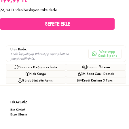
199,99 TL
73,33 TL
'den başlayan taksitlerle
Ürün Kodu:
WhatsApp
Kodu kopyalayıp WhatsApp sipariş hattına
Canlı Sipariş
yapıştırabilirsiniz.
Sorunsuz Değişim ve İade
Kapıda Ödeme
Hızlı Kargo
24 Saat Canlı Destek
Gördüğünüzün Aynısı
Kredi Kartına 3 Taksit
HİKAYEMİZ
Biz Kimiz?
Bize Ulaşın