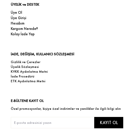
ÜYELİK ve DESTEK
Üye Ol
Üye Girişi
Hesabım
Kargom Nerede?
Kolay İade Yap
İADE, DEĞİŞİM, KULLANICI SÖZLEŞMESİ
Gizlilik ve Çerezler
Üyelik Sözleşmesi
KVKK Aydınlatma Metni
İade Prosedürü
ETK Aydınlatma Metni
E-BÜLTENE KAYIT OL
Özel promosyonlar, kişiye özel indirimler ve yenilikler ile ilgili bilgi alın
KAYIT OL