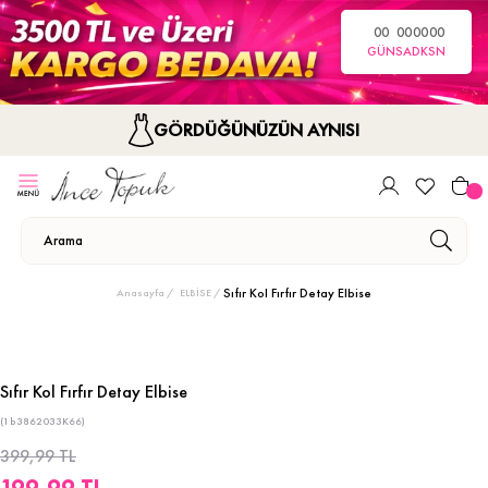
00
00
00
00
GÜN
SA
DK
SN
GÖRDÜĞÜNÜZÜN AYNISI
Sıfır Kol Fırfır Detay Elbise
Anasayfa
ELBİSE
Sıfır Kol Fırfır Detay Elbise
(1b3862033K66)
399,99 TL