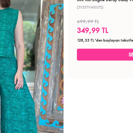
(5Y357V401072)
699,99 TL
349,99 TL
128,33 TL
'den başlayan taksitle