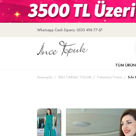
Whatsapp Canlı Sipariş: 0535 496 77 67
TÜM ÜRÜN
Anasayfa
İKİLİ TAKIM/ TULUM
Takımlar/Tulum
Sıfı