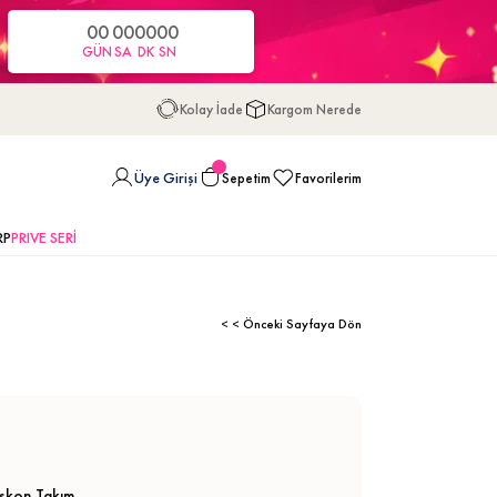
00
00
00
00
GÜN
SA
DK
SN
Kolay İade
Kargom Nerede
Üye Girişi
Sepetim
Favorilerim
RP
PRIVE SERİ
< < Önceki Sayfaya Dön
iskon Takım