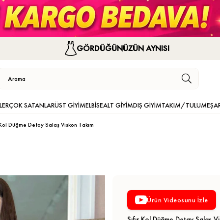
GÖRDÜĞÜNÜZÜN AYNISI
LER
ÇOK SATANLAR
ÜST GİYİM
ELBİSE
ALT GİYİM
DIŞ GİYİM
TAKIM/TULUM
EŞA
r Kol Düğme Detay Salaş Viskon Takım
Ürün Videosunu İzle
Sıfır Kol Düğme Detay Salaş V