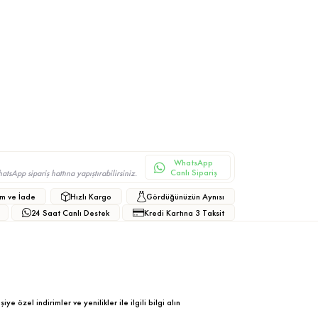
WhatsApp
Canlı Sipariş
sApp sipariş hattına yapıştırabilirsiniz.
m ve İade
Hızlı Kargo
Gördüğünüzün Aynısı
24 Saat Canlı Destek
Kredi Kartına 3 Taksit
ye özel indirimler ve yenilikler ile ilgili bilgi alın