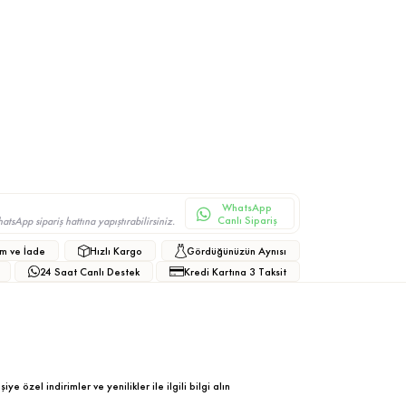
WhatsApp
Canlı Sipariş
sApp sipariş hattına yapıştırabilirsiniz.
m ve İade
Hızlı Kargo
Gördüğünüzün Aynısı
24 Saat Canlı Destek
Kredi Kartına 3 Taksit
ye özel indirimler ve yenilikler ile ilgili bilgi alın