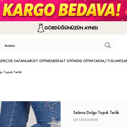
GÖRDÜĞÜNÜZÜN AYNISI
LER
ÇOK SATANLAR
ÜST GİYİM
ELBİSE
ALT GİYİM
DIŞ GİYİM
TAKIM/TULUM
EŞA
u Topuk Terlik
Selena Dolgu Topuk Terlik
(0Y1700102899)