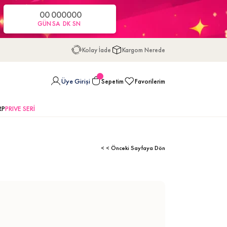
00
00
00
00
GÜN
SA
DK
SN
Kolay İade
Kargom Nerede
Üye Girişi
Sepetim
Favorilerim
RP
PRIVE SERİ
< < Önceki Sayfaya Dön