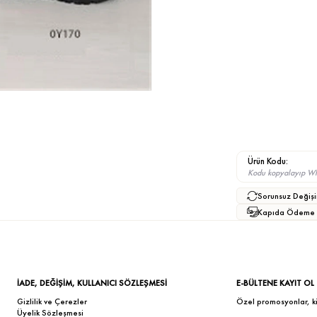
Ürün Kodu:
Kodu kopyalayıp What
Sorunsuz Değişi
Kapıda Ödeme
İADE, DEĞİŞİM, KULLANICI SÖZLEŞMESİ
E-BÜLTENE KAYIT OL
Gizlilik ve Çerezler
Özel promosyonlar, kişi
Üyelik Sözleşmesi