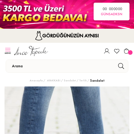
00
00
00
00
GÜN
SA
DK
SN
GÖRDÜĞÜNÜZÜN AYNISI
Sandalet
Anasayfa
AYAKKABI
Sandalet / Terlik