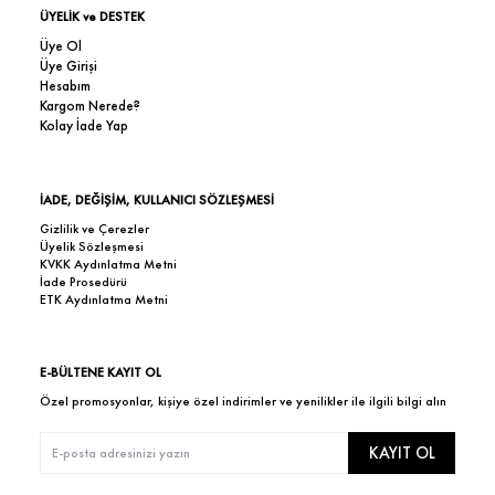
ÜYELİK ve DESTEK
Üye Ol
Üye Girişi
Hesabım
Kargom Nerede?
Kolay İade Yap
İADE, DEĞİŞİM, KULLANICI SÖZLEŞMESİ
Gizlilik ve Çerezler
Üyelik Sözleşmesi
KVKK Aydınlatma Metni
İade Prosedürü
ETK Aydınlatma Metni
E-BÜLTENE KAYIT OL
Özel promosyonlar, kişiye özel indirimler ve yenilikler ile ilgili bilgi alın
KAYIT OL