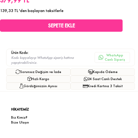
379,99 TL
139,33 TL
'den başlayan taksitlerle
Ürün Kodu:
WhatsApp
Kodu kopyalayıp WhatsApp sipariş hattına
Canlı Sipariş
yapıştırabilirsiniz.
Sorunsuz Değişim ve İade
Kapıda Ödeme
Hızlı Kargo
24 Saat Canlı Destek
Gördüğünüzün Aynısı
Kredi Kartına 3 Taksit
HİKAYEMİZ
Biz Kimiz?
Bize Ulaşın