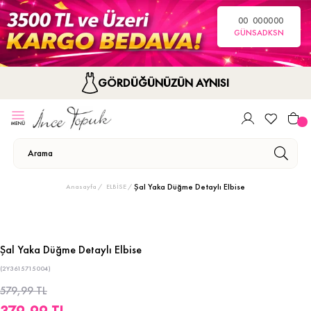
00
00
00
00
GÜN
SA
DK
SN
GÖRDÜĞÜNÜZÜN AYNISI
Şal Yaka Düğme Detaylı Elbise
Anasayfa
ELBİSE
Şal Yaka Düğme Detaylı Elbise
(2Y3615715004)
579,99 TL